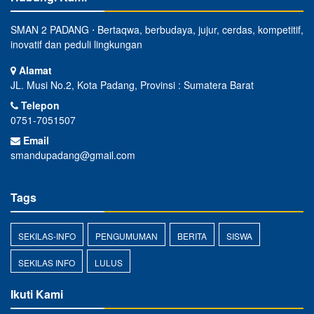
SMAN 2 PADANG ⋅ Bertaqwa, berbudaya, jujur, cerdas, kompetitif,
inovatif dan peduli lingkungan
Alamat
JL. Musi No.2, Kota Padang, Provinsi : Sumatera Barat
Telepon
0751-7051507
Email
smandupadang@gmail.com
Tags
SEKILAS-INFO
PENGUMUMAN
BERITA
SISWA
SEKILAS INFO
LULUS
Ikuti Kami